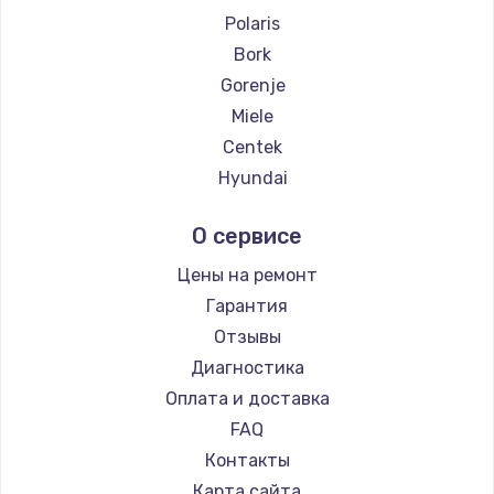
Polaris
Bork
Gorenje
Miele
Centek
Hyundai
Hotpoint Ariston
О сервисе
DELTA
Silter
Цены на ремонт
Chayka
Гарантия
Beko
Отзывы
Vivitek
Диагностика
RED solution
Оплата и доставка
FAQ
Контакты
Карта сайта