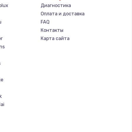
olux
Диагностика
Оплата и доставка
u
FAQ
Контакты
er
Карта сайта
ns
s
je
k
ai
nt Ariston