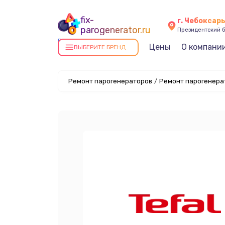
fix-
г. Чебоксар
parogenerator.ru
Президентский б
Ремонт парогенераторов в
Цены
О компани
ВЫБЕРИТЕ БРЕНД
Чебоксарах
Ремонт парогенераторов
/
Ремонт парогенерат