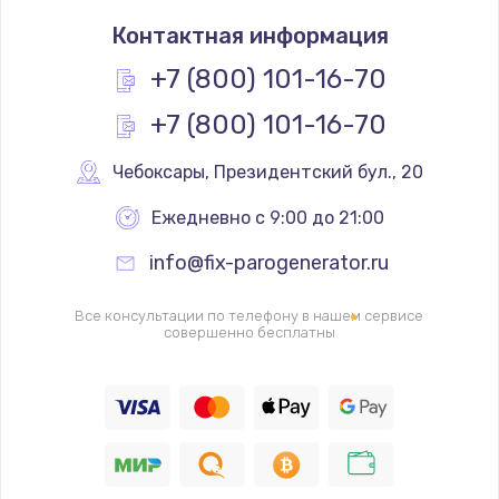
Замена термостата
Контактная информация
1200 руб.
Заказать
+7 (800) 101-16-70
+7 (800) 101-16-70
Замена реле
1000 руб.
Чебоксары
,
 Президентский бул., 20
Заказать
Ежедневно с 9:00 до 21:00
Замена термопредохранителя
info@fix-parogenerator.ru
700 руб.
Заказать
Все консультации по телефону в нашем сервисе
совершенно бесплатны
Замена ТЭНа
2500 руб.
Заказать
Замена шнура