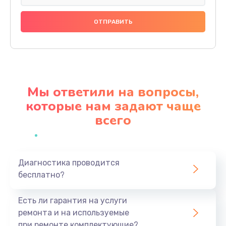
Замена праймера
1000 руб.
Заказать
Ремонт материнской платы
4500 руб.
Мы ответили на вопросы,
Заказать
которые нам задают чаще
всего
Профилактическая чистка
1000 руб.
Заказать
Диагностика проводится
бесплатно?
Прошивка BIOS
1920 руб.
Есть ли гарантия на услуги
Заказать
ремонта и на используемые
при ремонте комплектующие?