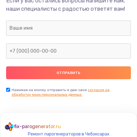
Если у вас остались вопросы напишите нам,
Замена/Pемонт карбюратора
наши специалисты с радостью ответят вам!
1300 руб.
Заказать
Ремонт капиллярной трубки
400 руб.
Заказать
Замена блока питания
1000 руб.
Заказать
Нажимая на кнопку отправить я даю свое
согласие на
обработку моих персональных данных.
Прошивка / разблокировка
900 руб.
Заказать
fix-parogenerator.ru
Ремонт парогенераторов в Чебоксарах