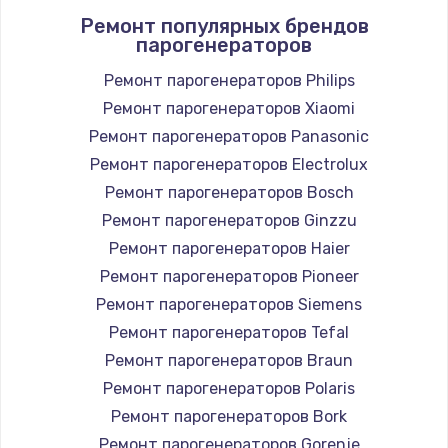
Ремонт популярных брендов
1400 руб.
парогенераторов
Заказать
Ремонт парогенераторов Philips
Ремонт парогенераторов Xiaomi
Замена / ремонт электронного модуля
управления
Ремонт парогенераторов Panasonic
600 руб.
Ремонт парогенераторов Electrolux
Заказать
Ремонт парогенераторов Bosch
Ремонт парогенераторов Ginzzu
Замена конфорки
Ремонт парогенераторов Haier
1100 руб.
Ремонт парогенераторов Pioneer
Заказать
Ремонт парогенераторов Siemens
Ремонт парогенераторов Tefal
Замена платы сенсора
Ремонт парогенераторов Braun
900 руб.
Ремонт парогенераторов Polaris
Заказать
Ремонт парогенераторов Bork
Ремонт парогенераторов Gorenje