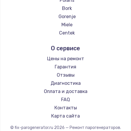
Polaris
Замена температурного датчика
Bork
2500 руб.
Gorenje
Заказать
Miele
Centek
Замена электроконфорки
Hyundai
1300 руб.
О сервисе
Hotpoint Ariston
Заказать
DELTA
Цены на ремонт
Chayka
Гарантия
Техобслуживание
Beko
Отзывы
900 руб.
Vivitek
Диагностика
Заказать
RED solution
Оплата и доставка
FAQ
Установка / подключение / демонтаж
Контакты
1300 руб.
Карта сайта
Заказать
© fix-parogenerator.ru
2026
— Ремонт парогенераторов.