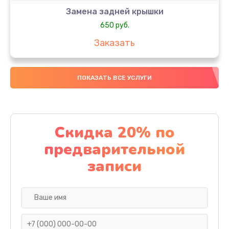
Замена задней крышки
650 руб.
Заказать
Замена аккумулятора
ПОКАЗАТЬ ВСЕ УСЛУГИ
4000 руб.
Заказать
Замена материнской платы
Скидка 20% по
1100 руб.
предварительной
Заказать
записи
Замена масла
750 руб.
Заказать