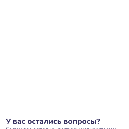
Ремонт цепи питания
2500 руб.
Заказать
Замена видеоадаптера (видеокарты)
1800 руб.
Заказать
Замена, перепайка чипа
1300 руб.
Заказать
Замена HDMI-разъема
650 руб.
Заказать
У вас остались вопросы?