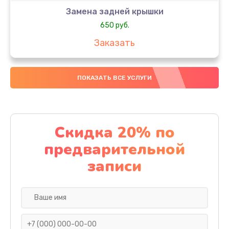
Замена задней крышки
650 руб.
Заказать
Замена аккумулятора
ПОКАЗАТЬ ВСЕ УСЛУГИ
4000 руб.
Заказать
Замена материнской платы
Скидка 20% по
1100 руб.
предварительной
Заказать
записи
Замена масла
750 руб.
Заказать