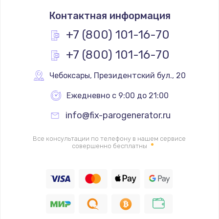
Замена термостата
Контактная информация
1200 руб.
Заказать
+7 (800) 101-16-70
+7 (800) 101-16-70
Замена реле
1000 руб.
Чебоксары
,
 Президентский бул., 20
Заказать
Ежедневно с 9:00 до 21:00
Замена термопредохранителя
info@fix-parogenerator.ru
700 руб.
Заказать
Все консультации по телефону в нашем сервисе
совершенно бесплатны
Замена ТЭНа
2500 руб.
Заказать
Замена шнура