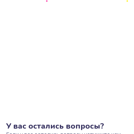
Ремонт цепи питания
2500 руб.
Заказать
Замена видеоадаптера (видеокарты)
1800 руб.
Заказать
Замена, перепайка чипа
1300 руб.
Заказать
Замена HDMI-разъема
650 руб.
Заказать
У вас остались вопросы?