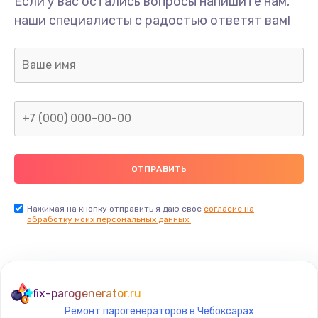
Если у вас остались вопросы напишите нам,
Замена/Pемонт карбюратора
наши специалисты с радостью ответят вам!
1300 руб.
Заказать
Ремонт капиллярной трубки
400 руб.
Заказать
Замена блока питания
1000 руб.
Заказать
Нажимая на кнопку отправить я даю свое
согласие на
обработку моих персональных данных.
Прошивка / разблокировка
900 руб.
Заказать
fix-parogenerator.ru
Ремонт парогенераторов в Чебоксарах