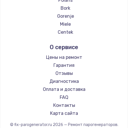
Polaris
Замена температурного датчика
Bork
2500 руб.
Gorenje
Заказать
Miele
Centek
Замена электроконфорки
Hyundai
1300 руб.
О сервисе
Hotpoint Ariston
Заказать
DELTA
Цены на ремонт
Chayka
Гарантия
Техобслуживание
Beko
Отзывы
900 руб.
Vivitek
Диагностика
Заказать
RED solution
Оплата и доставка
FAQ
Установка / подключение / демонтаж
Контакты
1300 руб.
Карта сайта
Заказать
© fix-parogenerator.ru
2026
— Ремонт парогенераторов.