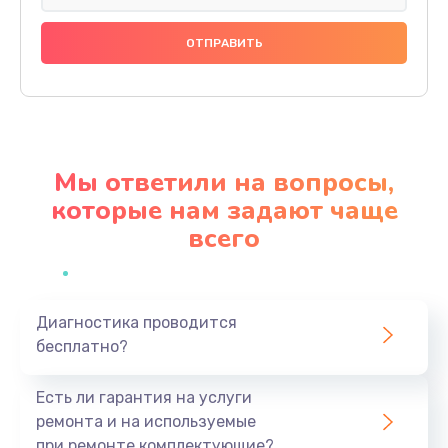
Замена праймера
1000 руб.
Заказать
Ремонт материнской платы
4500 руб.
Мы ответили на вопросы,
Заказать
которые нам задают чаще
всего
Профилактическая чистка
1000 руб.
Заказать
Диагностика проводится
бесплатно?
Прошивка BIOS
1920 руб.
Есть ли гарантия на услуги
Заказать
ремонта и на используемые
при ремонте комплектующие?