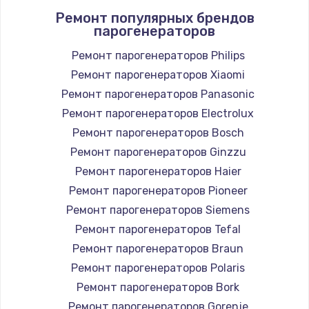
Ремонт популярных брендов
1400 руб.
парогенераторов
Заказать
Ремонт парогенераторов Philips
Ремонт парогенераторов Xiaomi
Замена / ремонт электронного модуля
управления
Ремонт парогенераторов Panasonic
600 руб.
Ремонт парогенераторов Electrolux
Заказать
Ремонт парогенераторов Bosch
Ремонт парогенераторов Ginzzu
Замена конфорки
Ремонт парогенераторов Haier
1100 руб.
Ремонт парогенераторов Pioneer
Заказать
Ремонт парогенераторов Siemens
Ремонт парогенераторов Tefal
Замена платы сенсора
Ремонт парогенераторов Braun
900 руб.
Ремонт парогенераторов Polaris
Заказать
Ремонт парогенераторов Bork
Ремонт парогенераторов Gorenje