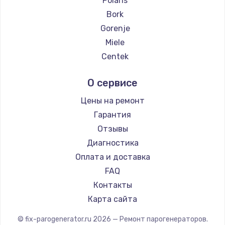
Polaris
Замена температурного датчика
Bork
2500 руб.
Gorenje
Заказать
Miele
Centek
Замена электроконфорки
Hyundai
1300 руб.
О сервисе
Hotpoint Ariston
Заказать
DELTA
Цены на ремонт
Chayka
Гарантия
Техобслуживание
Beko
Отзывы
900 руб.
Vivitek
Диагностика
Заказать
RED solution
Оплата и доставка
FAQ
Установка / подключение / демонтаж
Контакты
1300 руб.
Карта сайта
Заказать
© fix-parogenerator.ru
2026
— Ремонт парогенераторов.