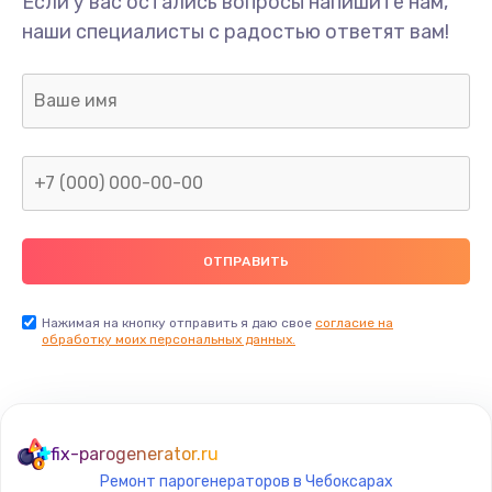
Если у вас остались вопросы напишите нам,
Замена/Pемонт карбюратора
наши специалисты с радостью ответят вам!
1300 руб.
Заказать
Ремонт капиллярной трубки
400 руб.
Заказать
Замена блока питания
1000 руб.
Заказать
Нажимая на кнопку отправить я даю свое
согласие на
обработку моих персональных данных.
Прошивка / разблокировка
900 руб.
Заказать
fix-parogenerator.ru
Ремонт парогенераторов в Чебоксарах