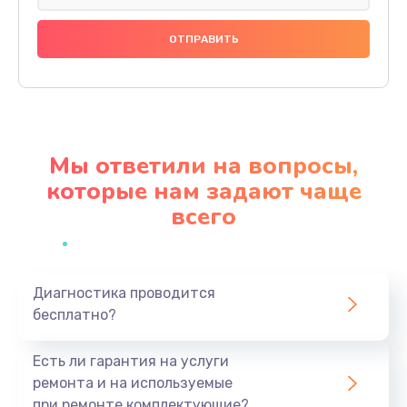
Замена праймера
1000 руб.
Заказать
Ремонт материнской платы
4500 руб.
Мы ответили на вопросы,
Заказать
которые нам задают чаще
всего
Профилактическая чистка
1000 руб.
Заказать
Диагностика проводится
бесплатно?
Прошивка BIOS
1920 руб.
Есть ли гарантия на услуги
Заказать
ремонта и на используемые
при ремонте комплектующие?