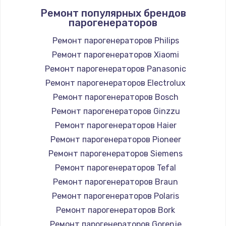
Ремонт популярных брендов
1400 руб.
парогенераторов
Заказать
Ремонт парогенераторов Philips
Ремонт парогенераторов Xiaomi
Замена / ремонт электронного модуля
управления
Ремонт парогенераторов Panasonic
600 руб.
Ремонт парогенераторов Electrolux
Заказать
Ремонт парогенераторов Bosch
Ремонт парогенераторов Ginzzu
Замена конфорки
Ремонт парогенераторов Haier
1100 руб.
Ремонт парогенераторов Pioneer
Заказать
Ремонт парогенераторов Siemens
Ремонт парогенераторов Tefal
Замена платы сенсора
Ремонт парогенераторов Braun
900 руб.
Ремонт парогенераторов Polaris
Заказать
Ремонт парогенераторов Bork
Ремонт парогенераторов Gorenje