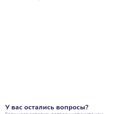
Ремонт цепи питания
2500 руб.
Заказать
Замена видеоадаптера (видеокарты)
1800 руб.
Заказать
Замена, перепайка чипа
1300 руб.
Заказать
Замена HDMI-разъема
650 руб.
Заказать
У вас остались вопросы?