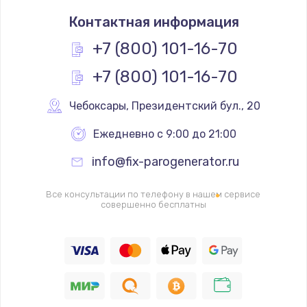
Замена термостата
Контактная информация
1200 руб.
Заказать
+7 (800) 101-16-70
+7 (800) 101-16-70
Замена реле
1000 руб.
Чебоксары
,
 Президентский бул., 20
Заказать
Ежедневно с 9:00 до 21:00
Замена термопредохранителя
info@fix-parogenerator.ru
700 руб.
Заказать
Все консультации по телефону в нашем сервисе
совершенно бесплатны
Замена ТЭНа
2500 руб.
Заказать
Замена шнура