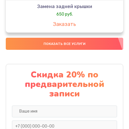
Замена задней крышки
650 руб.
Заказать
Замена аккумулятора
ПОКАЗАТЬ ВСЕ УСЛУГИ
4000 руб.
Заказать
Замена материнской платы
Скидка 20% по
1100 руб.
предварительной
Заказать
записи
Замена масла
750 руб.
Заказать