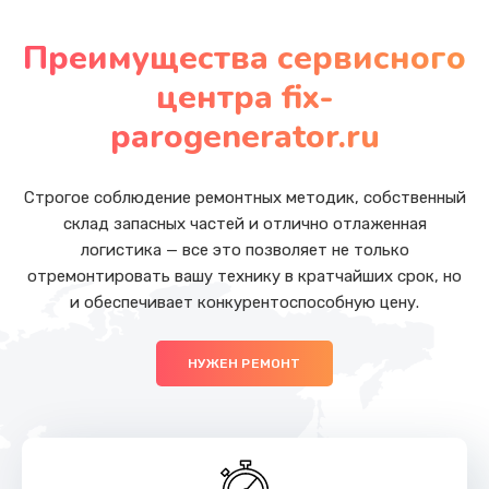
Замена NFC модуля
от 880 руб.
Преимущества сервисного
Заказать
центра fix-
Ремонт SIM-карты
parogenerator.ru
от 550 руб.
Заказать
Строгое соблюдение ремонтных методик, собственный
склад запасных частей и отлично отлаженная
Замена разъема наушников
логистика — все это позволяет не только
отремонтировать вашу технику в кратчайших срок, но
от 550 руб.
и обеспечивает конкурентоспособную цену.
Заказать
НУЖЕН РЕМОНТ
Замена кнопки громкости
от 550 руб.
Заказать
Ремонт кнопки громкости