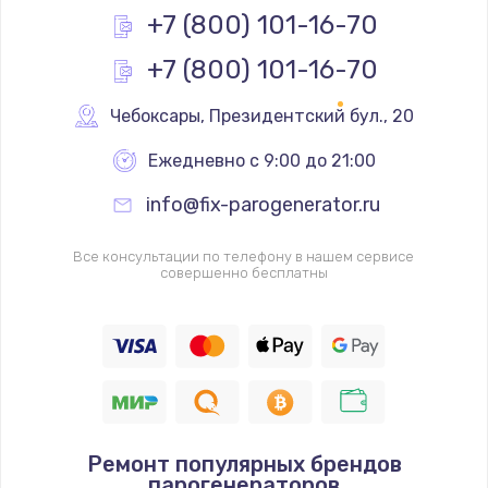
от 550 руб.
+7 (800) 101-16-70
Заказать
+7 (800) 101-16-70
Ремонт Wi-Fi модуля
Чебоксары
,
 Президентский бул., 20
от 880 руб.
Ежедневно с 9:00 до 21:00
Заказать
info@fix-parogenerator.ru
Замена микросхемы Bluetooth
от 1100 руб.
Все консультации по телефону в нашем сервисе
совершенно бесплатны
Заказать
Ремонт аккумулятора
от 550 руб.
Заказать
Ремонт популярных брендов
Ремонт Bluetooth модуля
парогенераторов