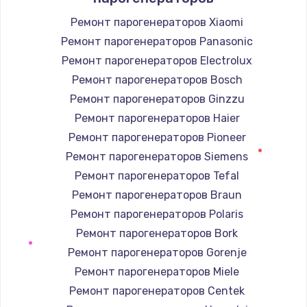
от 880 руб.
Ремонт парогенераторов Xiaomi
Заказать
Ремонт парогенераторов Panasonic
Ремонт динамика
Ремонт парогенераторов Electrolux
от 550 руб.
Ремонт парогенераторов Bosch
Ремонт парогенераторов Ginzzu
Заказать
Ремонт парогенераторов Haier
Ремонт микросхемы питания
Ремонт парогенераторов Pioneer
от 1100 руб.
Ремонт парогенераторов Siemens
Ремонт парогенераторов Tefal
Заказать
Ремонт парогенераторов Braun
Замена задней крышки
Ремонт парогенераторов Polaris
от 550 руб.
Ремонт парогенераторов Bork
Ремонт парогенераторов Gorenje
Заказать
Ремонт парогенераторов Miele
Ремонт вибромотора
Ремонт парогенераторов Centek
от 550 руб.