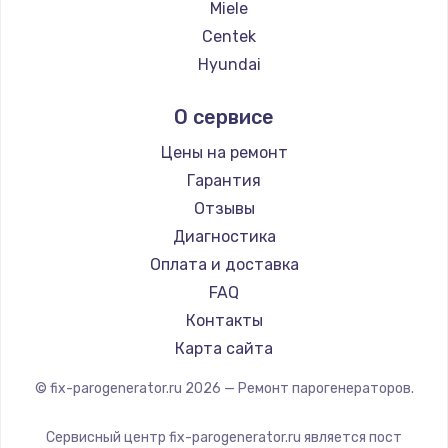
Miele
Заказать
Centek
Hyundai
Ремонт микросхемы управления
Hotpoint Ariston
от 1100 руб.
О сервисе
DELTA
Заказать
Silter
Цены на ремонт
Chayka
Гарантия
Замена микросхемы питания
Beko
Отзывы
от 1100 руб.
Vivitek
Диагностика
Заказать
RED solution
Оплата и доставка
FAQ
Ремонт NFC модуля
Контакты
от 880 руб.
Карта сайта
Заказать
© fix-parogenerator.ru
2026
— Ремонт парогенераторов.
Ремонт микросхемы NFC
Сервисный центр fix-parogenerator.ru является пост
от 1100 руб.