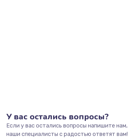
от 550 руб.
Заказать
Ремонт разъема зарядки
от 550 руб.
Заказать
Замена мембраны
от 550 руб.
Заказать
Замена кнопки питания
от 550 руб.
У вас остались вопросы?
Заказать
Если у вас остались вопросы напишите нам,
наши специалисты с радостью ответят вам!
Замена микросхемы зарядки