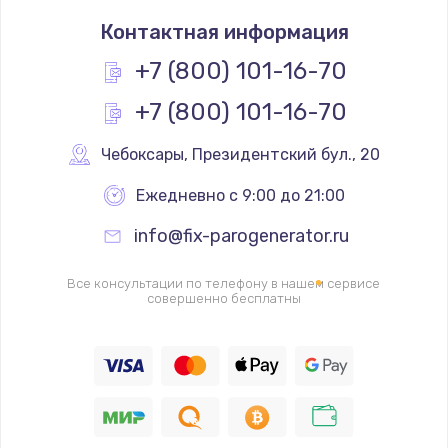
Настройка BIOS
Контактная информация
1490 руб.
Заказать
+7 (800) 101-16-70
+7 (800) 101-16-70
Настройка ОС
1060 руб.
Чебоксары
,
 Президентский бул., 20
Заказать
Ежедневно с 9:00 до 21:00
Чистка от пыли
info@fix-parogenerator.ru
890 руб.
Заказать
Все консультации по телефону в нашем сервисе
совершенно бесплатны
Замена южного моста
2885 руб.
Заказать
Замена контроллера питания