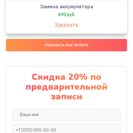
Замена аккумулятора
690 руб.
Заказать
Замена SSD
ПОКАЗАТЬ ВСЕ УСЛУГИ
890 руб.
Заказать
Восстановление данных
Скидка 20% по
990 руб.
предварительной
Заказать
записи
Замена северного моста
2885 руб.
Заказать