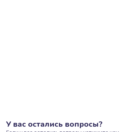
Замена клавиатуры
720 руб.
Заказать
Замена корпуса
1045 руб.
Заказать
Ремонт петель крышки
1090 руб.
Заказать
Замена вебкамеры
990 руб.
Заказать
У вас остались вопросы?