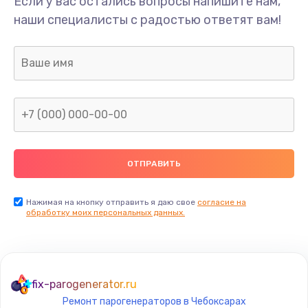
Если у вас остались вопросы напишите нам,
Замена жесткого диска
наши специалисты с радостью ответят вам!
490 руб.
Заказать
Замена видеокарты
1895 руб.
Заказать
Ремонт разъема питания
990 руб.
Заказать
Нажимая на кнопку отправить я даю свое
согласие на
обработку моих персональных данных.
Замена видеочипа
2990 руб.
Заказать
fix-parogenerator.ru
Ремонт парогенераторов в Чебоксарах