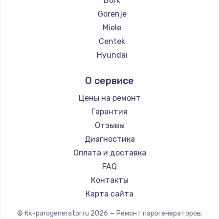
Bork
Gorenje
Miele
Centek
Hyundai
Hotpoint Ariston
О сервисе
DELTA
Silter
Цены на ремонт
Chayka
Гарантия
Beko
Отзывы
Vivitek
Диагностика
RED solution
Оплата и доставка
FAQ
Контакты
Карта сайта
© fix-parogenerator.ru
2026
— Ремонт парогенераторов.