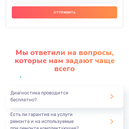
Замена экрана
990 руб.
Заказать
Замена шлейфа матрицы
1095 руб.
Мы ответили на вопросы,
Заказать
которые нам задают чаще
всего
Замена термопасты
960 руб.
Заказать
Диагностика проводится
бесплатно?
Замена системы охлаждения
1295 руб.
Есть ли гарантия на услуги
Заказать
ремонта и на используемые
при ремонте комплектующие?