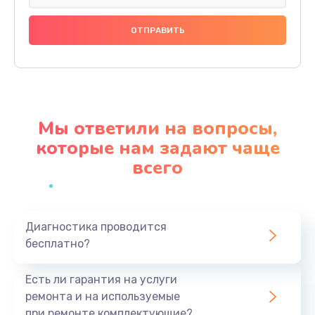
Замена праймера
1000 руб.
Заказать
Ремонт материнской платы
4500 руб.
Мы ответили на вопросы,
Заказать
которые нам задают чаще
всего
Профилактическая чистка
1000 руб.
Заказать
Диагностика проводится
бесплатно?
Прошивка BIOS
1920 руб.
Есть ли гарантия на услуги
Заказать
ремонта и на используемые
при ремонте комплектующие?