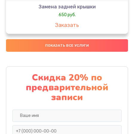
Замена задней крышки
650 руб.
Заказать
Замена аккумулятора
ПОКАЗАТЬ ВСЕ УСЛУГИ
4000 руб.
Заказать
Замена материнской платы
Скидка 20% по
1100 руб.
предварительной
Заказать
записи
Замена масла
750 руб.
Заказать