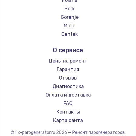
Polaris
Замена температурного датчика
Bork
2500 руб.
Gorenje
Заказать
Miele
Centek
Замена электроконфорки
Hyundai
1300 руб.
О сервисе
Hotpoint Ariston
Заказать
DELTA
Цены на ремонт
Silter
Гарантия
Техобслуживание
Beko
Отзывы
900 руб.
Vivitek
Диагностика
Заказать
RED solution
Оплата и доставка
FAQ
Установка / подключение / демонтаж
Контакты
1300 руб.
Карта сайта
Заказать
© fix-parogenerator.ru
2026
— Ремонт парогенераторов.