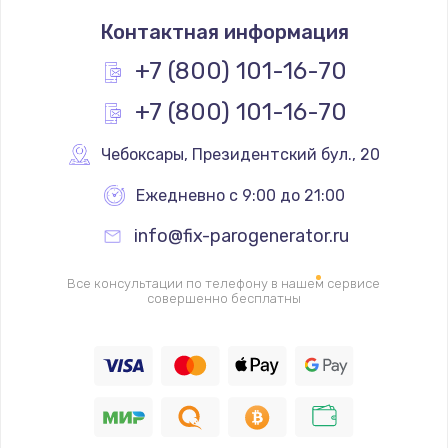
Замена термостата
Контактная информация
1200 руб.
Заказать
+7 (800) 101-16-70
+7 (800) 101-16-70
Замена реле
1000 руб.
Чебоксары
,
 Президентский бул., 20
Заказать
Ежедневно с 9:00 до 21:00
Замена термопредохранителя
info@fix-parogenerator.ru
700 руб.
Заказать
Все консультации по телефону в нашем сервисе
совершенно бесплатны
Замена ТЭНа
2500 руб.
Заказать
Замена шнура