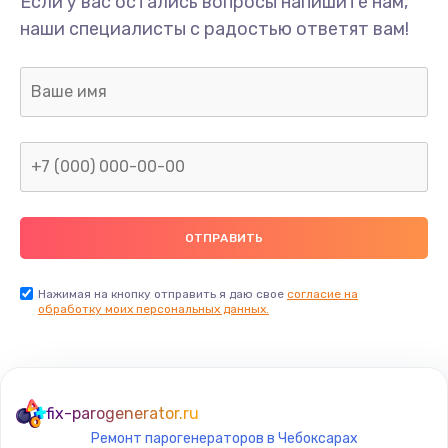
Если у вас остались вопросы напишите нам,
Замена/Pемонт карбюратора
наши специалисты с радостью ответят вам!
1300 руб.
Заказать
Ремонт капиллярной трубки
400 руб.
Заказать
Замена блока питания
1000 руб.
Заказать
Нажимая на кнопку отправить я даю свое
согласие на
обработку моих персональных данных.
Прошивка / разблокировка
900 руб.
Заказать
fix-parogenerator.ru
Ремонт парогенераторов в Чебоксарах