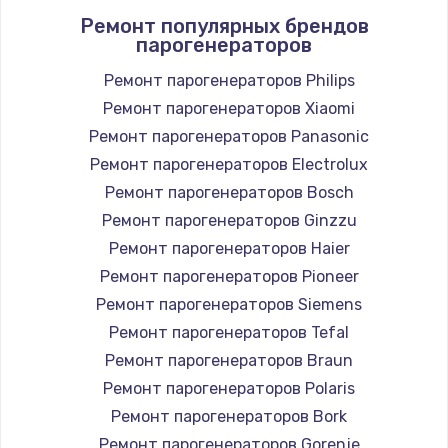
Ремонт популярных брендов
1400 руб.
парогенераторов
Заказать
Ремонт парогенераторов Philips
Ремонт парогенераторов Xiaomi
Замена / ремонт электронного модуля
управления
Ремонт парогенераторов Panasonic
600 руб.
Ремонт парогенераторов Electrolux
Заказать
Ремонт парогенераторов Bosch
Ремонт парогенераторов Ginzzu
Замена конфорки
Ремонт парогенераторов Haier
1100 руб.
Ремонт парогенераторов Pioneer
Заказать
Ремонт парогенераторов Siemens
Ремонт парогенераторов Tefal
Замена платы сенсора
Ремонт парогенераторов Braun
900 руб.
Ремонт парогенераторов Polaris
Заказать
Ремонт парогенераторов Bork
Ремонт парогенераторов Gorenje