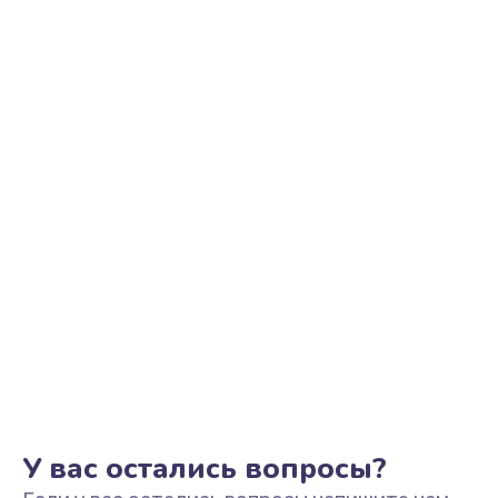
Ремонт цепи питания
2500 руб.
Заказать
Замена видеоадаптера (видеокарты)
1800 руб.
Заказать
Замена, перепайка чипа
1300 руб.
Заказать
Замена HDMI-разъема
650 руб.
Заказать
У вас остались вопросы?