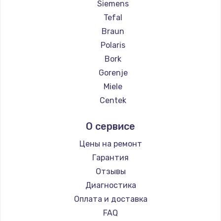
Siemens
Tefal
Braun
Polaris
Bork
Gorenje
Miele
Centek
Hyundai
О сервисе
Hotpoint Ariston
DELTA
Цены на ремонт
Silter
Гарантия
Beko
Отзывы
Vivitek
Диагностика
RED solution
Оплата и доставка
FAQ